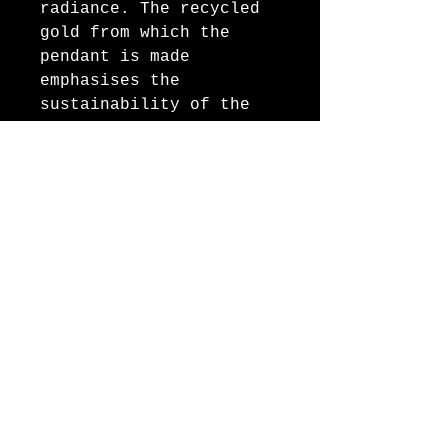
radiance. The recycled
gold from which the
pendant is made
emphasises the
sustainability of the
piece of jewellery. The
pendant can optionally
be ordered with a chain
in lengths of 42cm, 44cm
or 46cm.