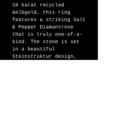
18 karat recycled
Gelbgold, this ring
features a striking Salt
& Pepper Diamantrose
that is truly one-of-a-
kind. The stone is set
in a beautiful
Steinstruktur design,
giving the ring a
natural and organic
feel. Each piece is
handmade in the Atelier
Opak in Switzerland,
ensuring the highest
level of quality and
attention to detail. Add
this beautiful ring to
your collection and make