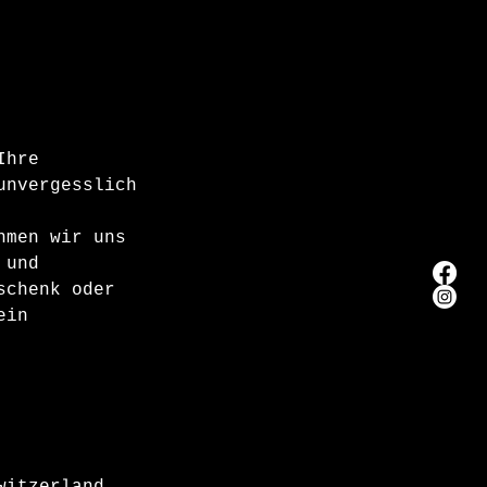
Ihre
unvergesslich
hmen wir uns
 und
schenk oder
ein