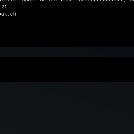
Atelier Opak, Bernstrasse, Herzogenbuchsee, S
 21
pak.ch