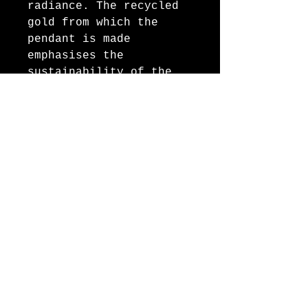
radiance. The recycled
gold from which the
pendant is made
emphasises the
sustainability of the
piece of jewellery. The
pendant can optionally
be ordered with a chain
in lengths of 42cm, 44cm
or 46cm.